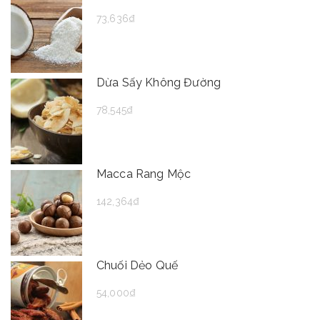
73,636
₫
Dừa Sấy Không Đường
78,545
₫
Macca Rang Mộc
142,364
₫
Chuối Dẻo Quế
54,000
₫