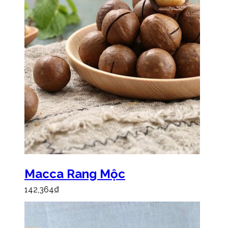
Macca Rang Mộc
142,364
₫