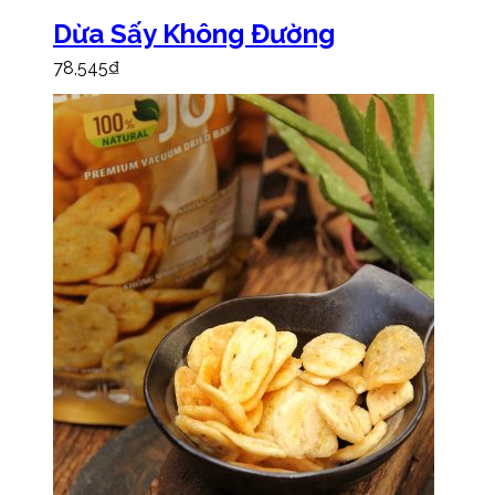
Dừa Sấy Không Đường
78,545
₫