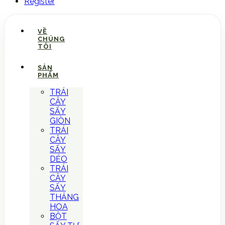
Register
VỀ
CHÚNG
TÔI
SẢN
PHẨM
TRÁI
CÂY
SẤY
GIÒN
TRÁI
CÂY
SẤY
DẺO
TRÁI
CÂY
SẤY
THĂNG
HOA
BỘT