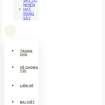
SẤY TỰ
NHIÊN
HẠT
RANG
SẤY
TRANG
CHỦ
VỀ CHÚNG
TÔI
LIÊN HỆ
BÀI VIẾT