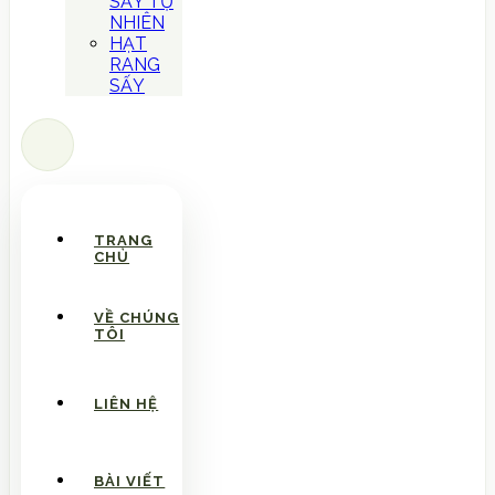
SẤY TỰ
NHIÊN
HẠT
RANG
SẤY
TRANG
CHỦ
VỀ CHÚNG
TÔI
LIÊN HỆ
BÀI VIẾT