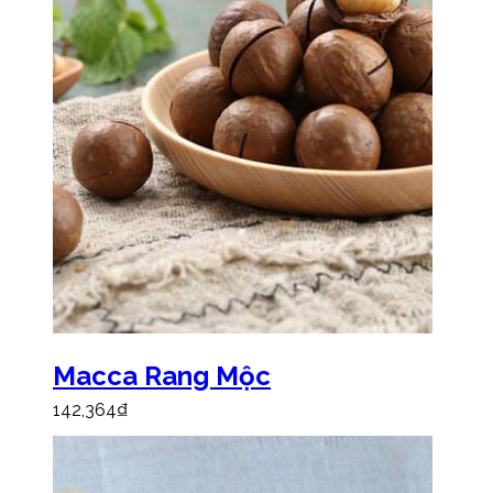
Macca Rang Mộc
142,364
₫