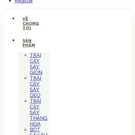
Register
VỀ
CHÚNG
TÔI
SẢN
PHẨM
TRÁI
CÂY
SẤY
GIÒN
TRÁI
CÂY
SẤY
DẺO
TRÁI
CÂY
SẤY
THĂNG
HOA
BỘT