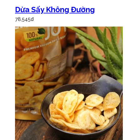
Dừa Sấy Không Đường
78,545
₫