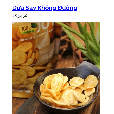
Dừa Sấy Không Đường
78,545
₫