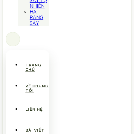
SẤY TỰ
NHIÊN
HẠT
RANG
SẤY
TRANG
CHỦ
VỀ CHÚNG
TÔI
LIÊN HỆ
BÀI VIẾT