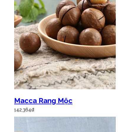
Macca Rang Mộc
142,364
₫