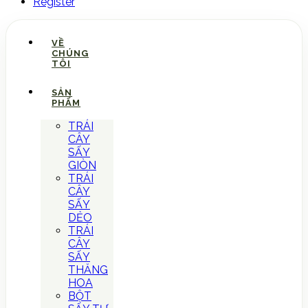
Register
VỀ
CHÚNG
TÔI
SẢN
PHẨM
TRÁI
CÂY
SẤY
GIÒN
TRÁI
CÂY
SẤY
DẺO
TRÁI
CÂY
SẤY
THĂNG
HOA
BỘT