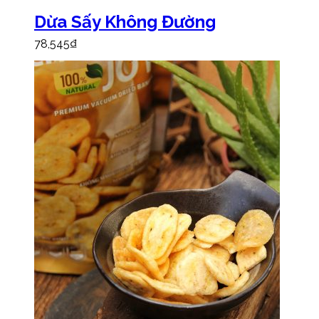
Dừa Sấy Không Đường
78,545
₫