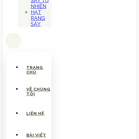
SẤY TỰ
NHIÊN
HẠT
RANG
SẤY
TRANG
CHỦ
VỀ CHÚNG
TÔI
LIÊN HỆ
BÀI VIẾT