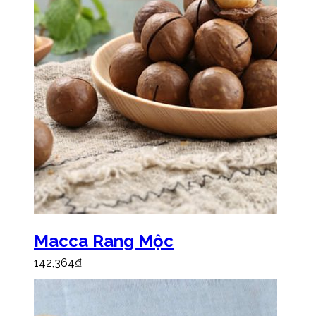
Macca Rang Mộc
142,364
₫