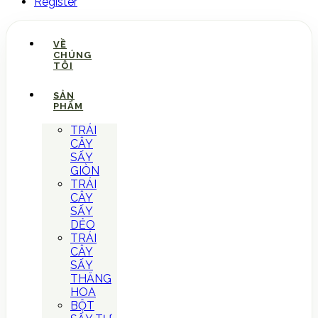
Register
VỀ
CHÚNG
TÔI
SẢN
PHẨM
TRÁI
CÂY
SẤY
GIÒN
TRÁI
CÂY
SẤY
DẺO
TRÁI
CÂY
SẤY
THĂNG
HOA
BỘT