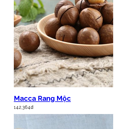
Macca Rang Mộc
142,364
₫