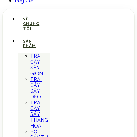
Register
VỀ
CHÚNG
TÔI
SẢN
PHẨM
TRÁI
CÂY
SẤY
GIÒN
TRÁI
CÂY
SẤY
DẺO
TRÁI
CÂY
SẤY
THĂNG
HOA
BỘT