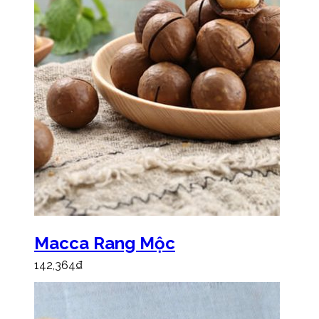
Macca Rang Mộc
142,364
₫