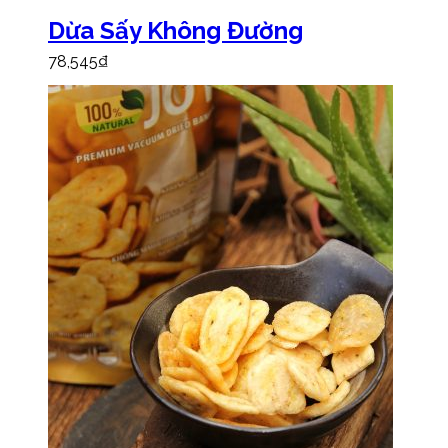
Dừa Sấy Không Đường
78,545
₫