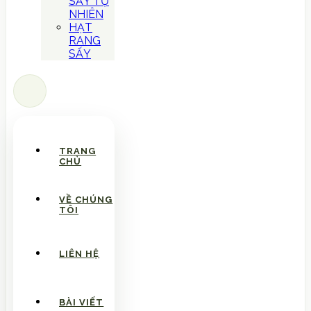
SẤY TỰ
NHIÊN
HẠT
RANG
SẤY
TRANG
CHỦ
VỀ CHÚNG
TÔI
LIÊN HỆ
BÀI VIẾT