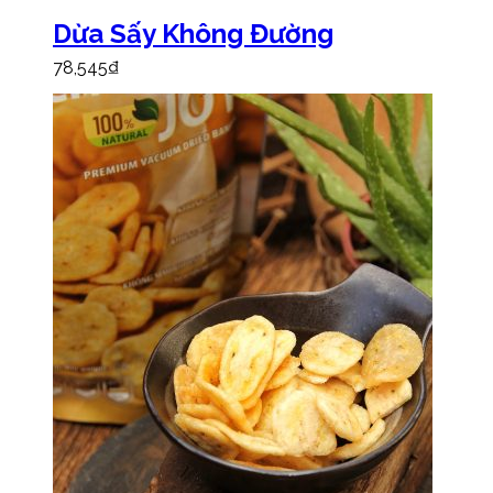
Dừa Sấy Không Đường
78,545
₫