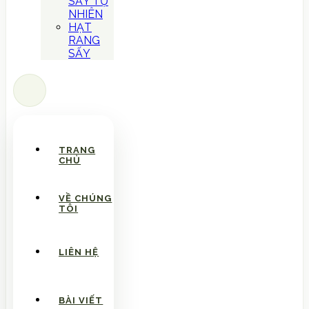
SẤY TỰ
NHIÊN
HẠT
RANG
SẤY
TRANG
CHỦ
VỀ CHÚNG
TÔI
LIÊN HỆ
BÀI VIẾT