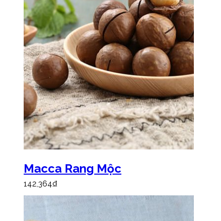
Macca Rang Mộc
142,364
₫