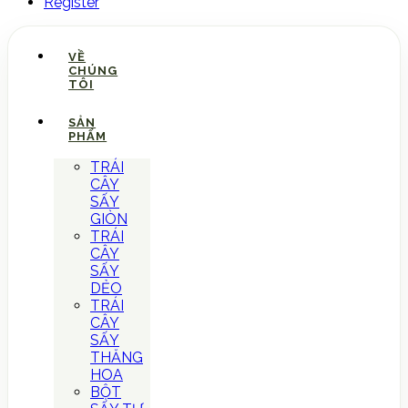
Register
VỀ
CHÚNG
TÔI
SẢN
PHẨM
TRÁI
CÂY
SẤY
GIÒN
TRÁI
CÂY
SẤY
DẺO
TRÁI
CÂY
SẤY
THĂNG
HOA
BỘT