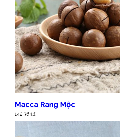
Macca Rang Mộc
142,364
₫