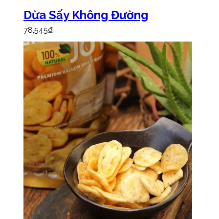
Dừa Sấy Không Đường
78,545
₫