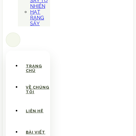
SẤY TỰ
NHIÊN
HẠT
RANG
SẤY
TRANG
CHỦ
VỀ CHÚNG
TÔI
LIÊN HỆ
BÀI VIẾT