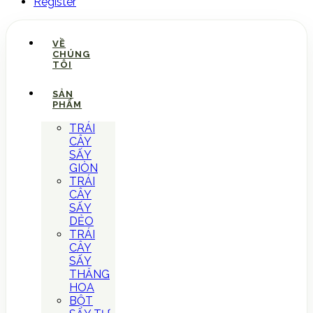
Register
VỀ
CHÚNG
TÔI
SẢN
PHẨM
TRÁI
CÂY
SẤY
GIÒN
TRÁI
CÂY
SẤY
DẺO
TRÁI
CÂY
SẤY
THĂNG
HOA
BỘT